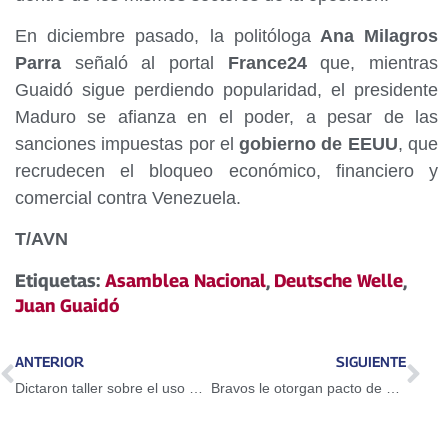
En diciembre pasado, la politóloga
Ana Milagros
Parra
señaló al portal
France24
que, mientras
Guaidó sigue perdiendo popularidad, el presidente
Maduro se afianza en el poder, a pesar de las
sanciones impuestas por el
gobierno de EEUU
, que
recrudecen el bloqueo económico, financiero y
comercial contra Venezuela.
T/AVN
Etiquetas:
Asamblea Nacional
,
Deutsche Welle
,
Juan Guaidó
ANTERIOR
SIGUIENTE
Dictaron taller sobre el uso del Petro en Guarenas
Bravos le otorgan pacto de un año a Adeiny Hechavarría