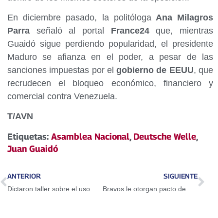
En diciembre pasado, la politóloga
Ana Milagros
Parra
señaló al portal
France24
que, mientras
Guaidó sigue perdiendo popularidad, el presidente
Maduro se afianza en el poder, a pesar de las
sanciones impuestas por el
gobierno de EEUU
, que
recrudecen el bloqueo económico, financiero y
comercial contra Venezuela.
T/AVN
Etiquetas:
Asamblea Nacional
,
Deutsche Welle
,
Juan Guaidó
ANTERIOR
SIGUIENTE
Dictaron taller sobre el uso del Petro en Guarenas
Bravos le otorgan pacto de un año a Adeiny Hechavarría