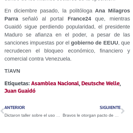
En diciembre pasado, la politóloga
Ana Milagros
Parra
señaló al portal
France24
que, mientras
Guaidó sigue perdiendo popularidad, el presidente
Maduro se afianza en el poder, a pesar de las
sanciones impuestas por el
gobierno de EEUU
, que
recrudecen el bloqueo económico, financiero y
comercial contra Venezuela.
T/AVN
Etiquetas:
Asamblea Nacional
,
Deutsche Welle
,
Juan Guaidó
ANTERIOR
SIGUIENTE
Dictaron taller sobre el uso del Petro en Guarenas
Bravos le otorgan pacto de un año a Adeiny Hechavarría