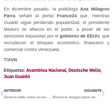
En diciembre pasado, la politóloga
Ana Milagros
Parra
señaló al portal
France24
que, mientras
Guaidó sigue perdiendo popularidad, el presidente
Maduro se afianza en el poder, a pesar de las
sanciones impuestas por el
gobierno de EEUU
, que
recrudecen el bloqueo económico, financiero y
comercial contra Venezuela.
T/AVN
Etiquetas:
Asamblea Nacional
,
Deutsche Welle
,
Juan Guaidó
ANTERIOR
SIGUIENTE
Dictaron taller sobre el uso del Petro en Guarenas
Bravos le otorgan pacto de un año a Adeiny Hechavarría