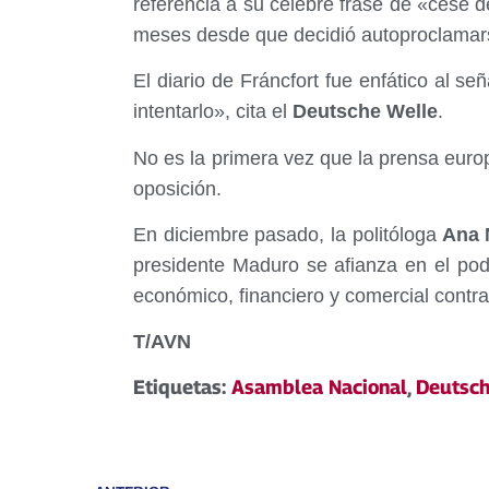
referencia a su celebre frase de «cese d
meses desde que decidió autoproclamar
El diario de Fráncfort fue enfático al se
intentarlo», cita el
Deutsche Welle
.
No es la primera vez que la prensa euro
oposición.
En diciembre pasado, la politóloga
Ana M
presidente Maduro se afianza en el pod
económico, financiero y comercial contr
T/AVN
Etiquetas:
Asamblea Nacional
,
Deutsch