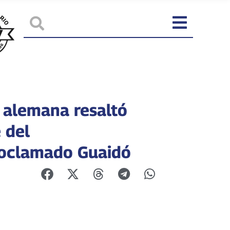
 alemana resaltó
 del
oclamado Guaidó