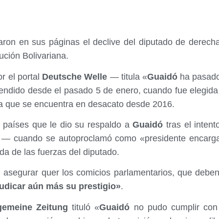
aron en sus páginas el declive del diputado de derec
lución Bolivariana.
r el portal
Deutsche Welle
— titula «
Guaidó
ha pasado 
endido desde el pasado 5 de enero, cuando fue elegida 
ia que se encuentra en desacato desde 2016.
 países que le dio su respaldo a
Guaidó
tras el intent
o — cuando se autoproclamó como «presidente encarg
da de las fuerzas del diputado.
l asegurar quer los comicios parlamentarios, que debe
udicar aún más su prestigio»
.
gemeine Zeitung
tituló «
Guaidó
no pudo cumplir con