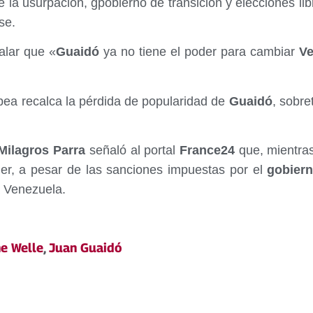
e la usurpación, gpobierno de transición y elecciones l
se.
ñalar que «
Guaidó
ya no tiene el poder para cambiar
Ve
pea recalca la pérdida de popularidad de
Guaidó
, sobre
ilagros Parra
señaló al portal
France24
que, mientras
er, a pesar de las sanciones impuestas por el
gobier
a Venezuela.
e Welle
,
Juan Guaidó