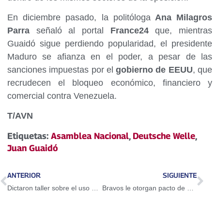
En diciembre pasado, la politóloga
Ana Milagros
Parra
señaló al portal
France24
que, mientras
Guaidó sigue perdiendo popularidad, el presidente
Maduro se afianza en el poder, a pesar de las
sanciones impuestas por el
gobierno de EEUU
, que
recrudecen el bloqueo económico, financiero y
comercial contra Venezuela.
T/AVN
Etiquetas:
Asamblea Nacional
,
Deutsche Welle
,
Juan Guaidó
ANTERIOR
SIGUIENTE
Dictaron taller sobre el uso del Petro en Guarenas
Bravos le otorgan pacto de un año a Adeiny Hechavarría