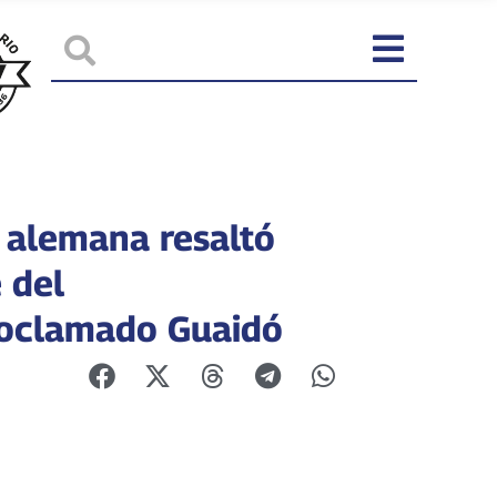
 alemana resaltó
 del
oclamado Guaidó