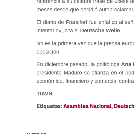
referencia a su celebre frase de «cese d
meses desde que decidió autoproclamar
El diario de Fráncfort fue enfático al se
intentarlo», cita el
Deutsche Welle
.
No es la primera vez que la prensa euro
oposición.
En diciembre pasado, la politóloga
Ana M
presidente Maduro se afianza en el pod
económico, financiero y comercial contr
T/AVN
Etiquetas:
Asamblea Nacional
,
Deutsch