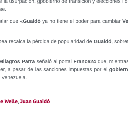
e la usurpación, gpobierno de transición y elecciones l
se.
ñalar que «
Guaidó
ya no tiene el poder para cambiar
Ve
pea recalca la pérdida de popularidad de
Guaidó
, sobre
ilagros Parra
señaló al portal
France24
que, mientras
er, a pesar de las sanciones impuestas por el
gobier
a Venezuela.
e Welle
,
Juan Guaidó