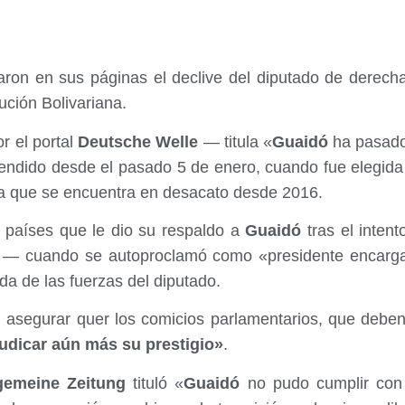
aron en sus páginas el declive del diputado de derec
lución Bolivariana.
r el portal
Deutsche Welle
— titula «
Guaidó
ha pasado 
endido desde el pasado 5 de enero, cuando fue elegida 
ia que se encuentra en desacato desde 2016.
 países que le dio su respaldo a
Guaidó
tras el intent
o — cuando se autoproclamó como «presidente encarg
da de las fuerzas del diputado.
l asegurar quer los comicios parlamentarios, que debe
udicar aún más su prestigio»
.
gemeine Zeitung
tituló «
Guaidó
no pudo cumplir con