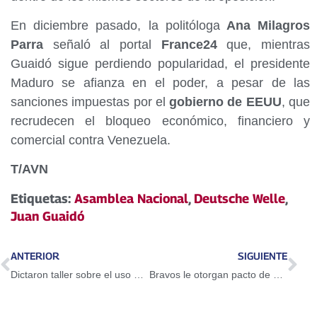
En diciembre pasado, la politóloga
Ana Milagros
Parra
señaló al portal
France24
que, mientras
Guaidó sigue perdiendo popularidad, el presidente
Maduro se afianza en el poder, a pesar de las
sanciones impuestas por el
gobierno de EEUU
, que
recrudecen el bloqueo económico, financiero y
comercial contra Venezuela.
T/AVN
Etiquetas:
Asamblea Nacional
,
Deutsche Welle
,
Juan Guaidó
ANTERIOR
SIGUIENTE
Dictaron taller sobre el uso del Petro en Guarenas
Bravos le otorgan pacto de un año a Adeiny Hechavarría