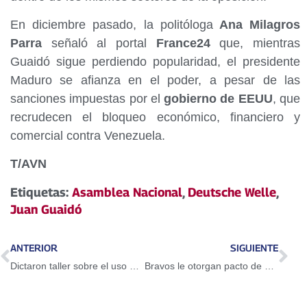
En diciembre pasado, la politóloga
Ana Milagros
Parra
señaló al portal
France24
que, mientras
Guaidó sigue perdiendo popularidad, el presidente
Maduro se afianza en el poder, a pesar de las
sanciones impuestas por el
gobierno de EEUU
, que
recrudecen el bloqueo económico, financiero y
comercial contra Venezuela.
T/AVN
Etiquetas:
Asamblea Nacional
,
Deutsche Welle
,
Juan Guaidó
ANTERIOR
SIGUIENTE
Dictaron taller sobre el uso del Petro en Guarenas
Bravos le otorgan pacto de un año a Adeiny Hechavarría