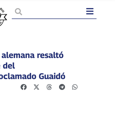
 alemana resaltó
 del
oclamado Guaidó