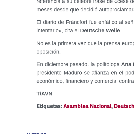
referencia a su celebre frase de «cese d
meses desde que decidió autoproclamar
El diario de Fráncfort fue enfático al se
intentarlo», cita el
Deutsche Welle
.
No es la primera vez que la prensa euro
oposición.
En diciembre pasado, la politóloga
Ana M
presidente Maduro se afianza en el pod
económico, financiero y comercial contr
T/AVN
Etiquetas:
Asamblea Nacional
,
Deutsch