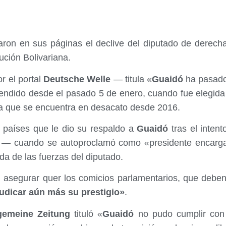
aron en sus páginas el declive del diputado de derec
lución Bolivariana.
r el portal
Deutsche Welle
— titula «
Guaidó
ha pasado 
endido desde el pasado 5 de enero, cuando fue elegida 
ia que se encuentra en desacato desde 2016.
 países que le dio su respaldo a
Guaidó
tras el intent
o — cuando se autoproclamó como «presidente encarg
da de las fuerzas del diputado.
l asegurar quer los comicios parlamentarios, que debe
udicar aún más su prestigio»
.
gemeine Zeitung
tituló «
Guaidó
no pudo cumplir con