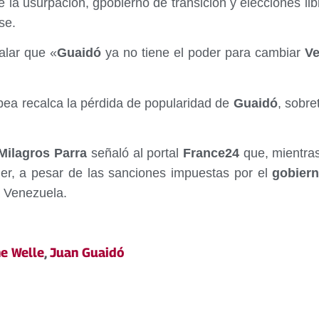
e la usurpación, gpobierno de transición y elecciones l
se.
ñalar que «
Guaidó
ya no tiene el poder para cambiar
Ve
pea recalca la pérdida de popularidad de
Guaidó
, sobre
ilagros Parra
señaló al portal
France24
que, mientras
er, a pesar de las sanciones impuestas por el
gobier
a Venezuela.
e Welle
,
Juan Guaidó