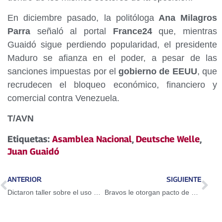
En diciembre pasado, la politóloga
Ana Milagros
Parra
señaló al portal
France24
que, mientras
Guaidó sigue perdiendo popularidad, el presidente
Maduro se afianza en el poder, a pesar de las
sanciones impuestas por el
gobierno de EEUU
, que
recrudecen el bloqueo económico, financiero y
comercial contra Venezuela.
T/AVN
Etiquetas:
Asamblea Nacional
,
Deutsche Welle
,
Juan Guaidó
ANTERIOR
SIGUIENTE
Dictaron taller sobre el uso del Petro en Guarenas
Bravos le otorgan pacto de un año a Adeiny Hechavarría