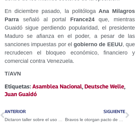
En diciembre pasado, la politóloga
Ana Milagros
Parra
señaló al portal
France24
que, mientras
Guaidó sigue perdiendo popularidad, el presidente
Maduro se afianza en el poder, a pesar de las
sanciones impuestas por el
gobierno de EEUU
, que
recrudecen el bloqueo económico, financiero y
comercial contra Venezuela.
T/AVN
Etiquetas:
Asamblea Nacional
,
Deutsche Welle
,
Juan Guaidó
ANTERIOR
SIGUIENTE
Dictaron taller sobre el uso del Petro en Guarenas
Bravos le otorgan pacto de un año a Adeiny Hechavarría