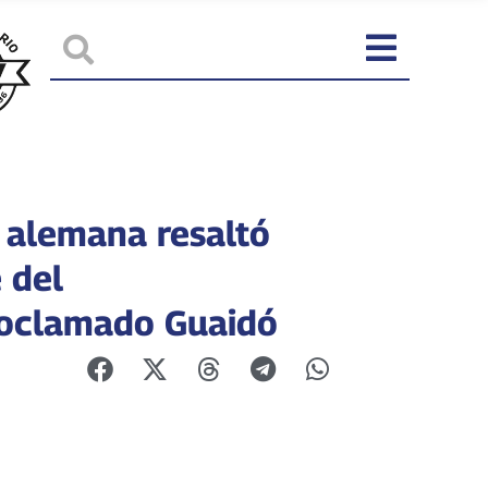
 alemana resaltó
 del
oclamado Guaidó