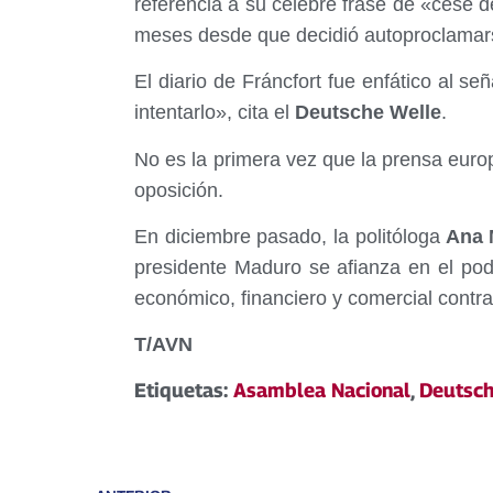
referencia a su celebre frase de «cese d
meses desde que decidió autoproclamar
El diario de Fráncfort fue enfático al se
intentarlo», cita el
Deutsche Welle
.
No es la primera vez que la prensa euro
oposición.
En diciembre pasado, la politóloga
Ana M
presidente Maduro se afianza en el pod
económico, financiero y comercial contr
T/AVN
Etiquetas:
Asamblea Nacional
,
Deutsch