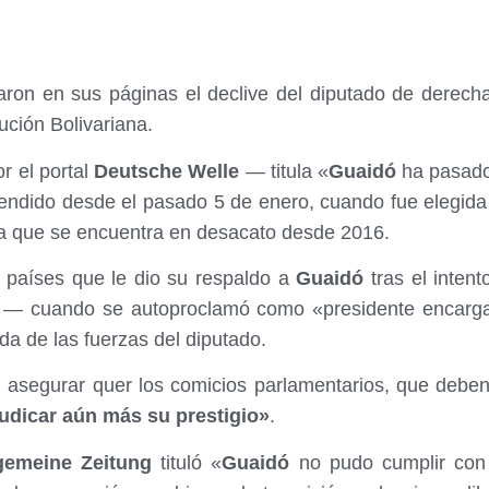
aron en sus páginas el declive del diputado de derec
lución Bolivariana.
r el portal
Deutsche Welle
— titula «
Guaidó
ha pasado 
endido desde el pasado 5 de enero, cuando fue elegida 
ia que se encuentra en desacato desde 2016.
 países que le dio su respaldo a
Guaidó
tras el intent
o — cuando se autoproclamó como «presidente encarg
da de las fuerzas del diputado.
l asegurar quer los comicios parlamentarios, que debe
udicar aún más su prestigio»
.
gemeine Zeitung
tituló «
Guaidó
no pudo cumplir con