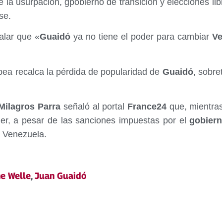
e la usurpación, gpobierno de transición y elecciones l
se.
ñalar que «
Guaidó
ya no tiene el poder para cambiar
Ve
pea recalca la pérdida de popularidad de
Guaidó
, sobre
ilagros Parra
señaló al portal
France24
que, mientras
er, a pesar de las sanciones impuestas por el
gobier
a Venezuela.
e Welle
,
Juan Guaidó