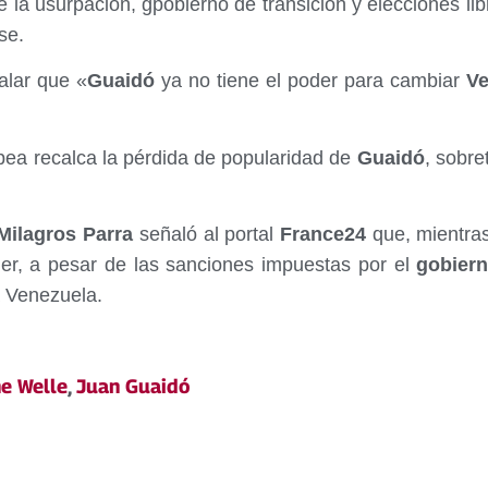
e la usurpación, gpobierno de transición y elecciones l
se.
ñalar que «
Guaidó
ya no tiene el poder para cambiar
Ve
pea recalca la pérdida de popularidad de
Guaidó
, sobre
ilagros Parra
señaló al portal
France24
que, mientras
er, a pesar de las sanciones impuestas por el
gobier
a Venezuela.
e Welle
,
Juan Guaidó