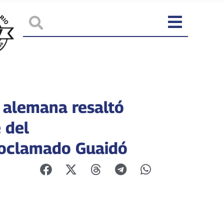
 alemana resaltó
 del
oclamado Guaidó