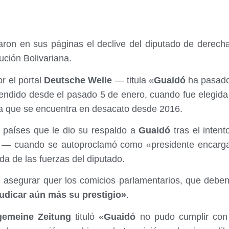
aron en sus páginas el declive del diputado de derec
lución Bolivariana.
r el portal
Deutsche Welle
— titula «
Guaidó
ha pasado 
endido desde el pasado 5 de enero, cuando fue elegida 
ia que se encuentra en desacato desde 2016.
 países que le dio su respaldo a
Guaidó
tras el intent
o — cuando se autoproclamó como «presidente encarg
da de las fuerzas del diputado.
l asegurar quer los comicios parlamentarios, que debe
udicar aún más su prestigio»
.
gemeine Zeitung
tituló «
Guaidó
no pudo cumplir con