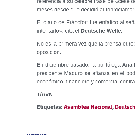
referencia a su celebre frase de «cese d
meses desde que decidió autoproclamar
El diario de Fráncfort fue enfático al se
intentarlo», cita el
Deutsche Welle
.
No es la primera vez que la prensa euro
oposición.
En diciembre pasado, la politóloga
Ana M
presidente Maduro se afianza en el pod
económico, financiero y comercial contr
T/AVN
Etiquetas:
Asamblea Nacional
,
Deutsch