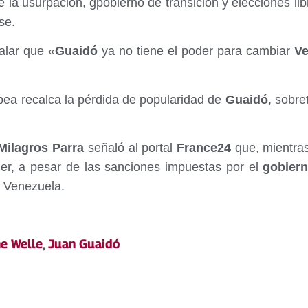
e la usurpación, gpobierno de transición y elecciones l
se.
ñalar que «
Guaidó
ya no tiene el poder para cambiar
Ve
pea recalca la pérdida de popularidad de
Guaidó
, sobre
ilagros Parra
señaló al portal
France24
que, mientras
er, a pesar de las sanciones impuestas por el
gobier
a Venezuela.
e Welle
,
Juan Guaidó