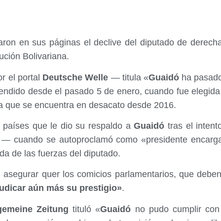
aron en sus páginas el declive del diputado de derec
lución Bolivariana.
r el portal
Deutsche Welle
— titula «
Guaidó
ha pasado 
endido desde el pasado 5 de enero, cuando fue elegida 
ia que se encuentra en desacato desde 2016.
 países que le dio su respaldo a
Guaidó
tras el intent
o — cuando se autoproclamó como «presidente encarg
da de las fuerzas del diputado.
l asegurar quer los comicios parlamentarios, que debe
udicar aún más su prestigio»
.
gemeine Zeitung
tituló «
Guaidó
no pudo cumplir con