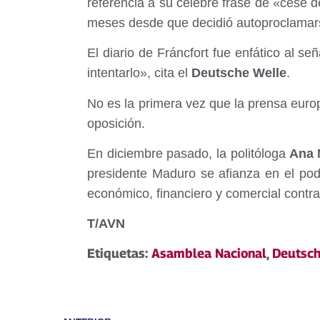
referencia a su celebre frase de «cese d
meses desde que decidió autoproclamar
El diario de Fráncfort fue enfático al se
intentarlo», cita el
Deutsche Welle
.
No es la primera vez que la prensa euro
oposición.
En diciembre pasado, la politóloga
Ana M
presidente Maduro se afianza en el pod
económico, financiero y comercial contr
T/AVN
Etiquetas:
Asamblea Nacional
,
Deutsch