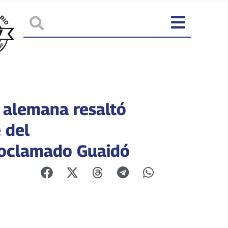
 alemana resaltó
 del
oclamado Guaidó