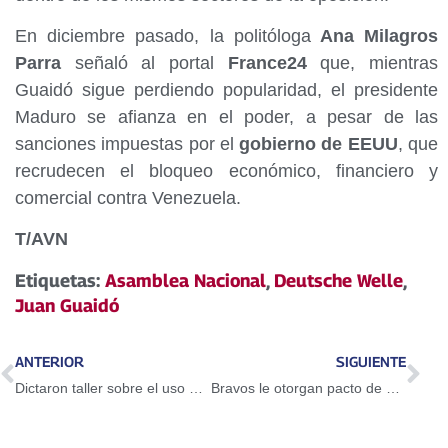
En diciembre pasado, la politóloga
Ana Milagros
Parra
señaló al portal
France24
que, mientras
Guaidó sigue perdiendo popularidad, el presidente
Maduro se afianza en el poder, a pesar de las
sanciones impuestas por el
gobierno de EEUU
, que
recrudecen el bloqueo económico, financiero y
comercial contra Venezuela.
T/AVN
Etiquetas:
Asamblea Nacional
,
Deutsche Welle
,
Juan Guaidó
ANTERIOR
SIGUIENTE
Dictaron taller sobre el uso del Petro en Guarenas
Bravos le otorgan pacto de un año a Adeiny Hechavarría