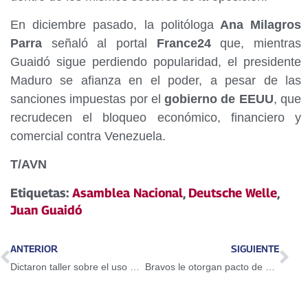
En diciembre pasado, la politóloga
Ana Milagros
Parra
señaló al portal
France24
que, mientras
Guaidó sigue perdiendo popularidad, el presidente
Maduro se afianza en el poder, a pesar de las
sanciones impuestas por el
gobierno de EEUU
, que
recrudecen el bloqueo económico, financiero y
comercial contra Venezuela.
T/AVN
Etiquetas:
Asamblea Nacional
,
Deutsche Welle
,
Juan Guaidó
ANTERIOR
SIGUIENTE
Dictaron taller sobre el uso del Petro en Guarenas
Bravos le otorgan pacto de un año a Adeiny Hechavarría