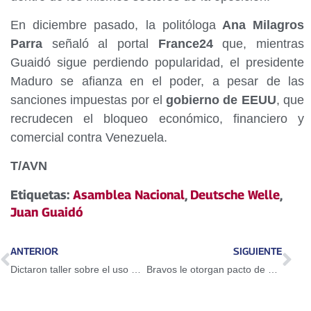
En diciembre pasado, la politóloga
Ana Milagros
Parra
señaló al portal
France24
que, mientras
Guaidó sigue perdiendo popularidad, el presidente
Maduro se afianza en el poder, a pesar de las
sanciones impuestas por el
gobierno de EEUU
, que
recrudecen el bloqueo económico, financiero y
comercial contra Venezuela.
T/AVN
Etiquetas:
Asamblea Nacional
,
Deutsche Welle
,
Juan Guaidó
ANTERIOR
SIGUIENTE
Dictaron taller sobre el uso del Petro en Guarenas
Bravos le otorgan pacto de un año a Adeiny Hechavarría