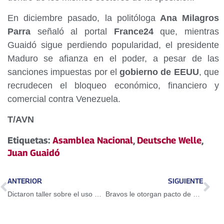
En diciembre pasado, la politóloga
Ana Milagros
Parra
señaló al portal
France24
que, mientras
Guaidó sigue perdiendo popularidad, el presidente
Maduro se afianza en el poder, a pesar de las
sanciones impuestas por el
gobierno de EEUU
, que
recrudecen el bloqueo económico, financiero y
comercial contra Venezuela.
T/AVN
Etiquetas:
Asamblea Nacional
,
Deutsche Welle
,
Juan Guaidó
ANTERIOR
SIGUIENTE
Dictaron taller sobre el uso del Petro en Guarenas
Bravos le otorgan pacto de un año a Adeiny Hechavarría