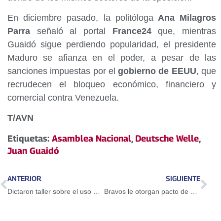
En diciembre pasado, la politóloga
Ana Milagros
Parra
señaló al portal
France24
que, mientras
Guaidó sigue perdiendo popularidad, el presidente
Maduro se afianza en el poder, a pesar de las
sanciones impuestas por el
gobierno de EEUU
, que
recrudecen el bloqueo económico, financiero y
comercial contra Venezuela.
T/AVN
Etiquetas:
Asamblea Nacional
,
Deutsche Welle
,
Juan Guaidó
ANTERIOR
SIGUIENTE
Dictaron taller sobre el uso del Petro en Guarenas
Bravos le otorgan pacto de un año a Adeiny Hechavarría