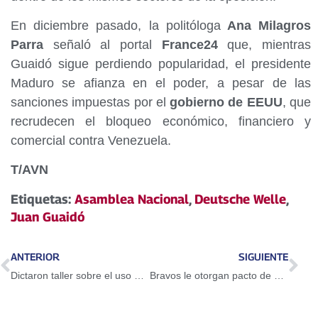
En diciembre pasado, la politóloga
Ana Milagros
Parra
señaló al portal
France24
que, mientras
Guaidó sigue perdiendo popularidad, el presidente
Maduro se afianza en el poder, a pesar de las
sanciones impuestas por el
gobierno de EEUU
, que
recrudecen el bloqueo económico, financiero y
comercial contra Venezuela.
T/AVN
Etiquetas:
Asamblea Nacional
,
Deutsche Welle
,
Juan Guaidó
ANTERIOR
SIGUIENTE
Dictaron taller sobre el uso del Petro en Guarenas
Bravos le otorgan pacto de un año a Adeiny Hechavarría