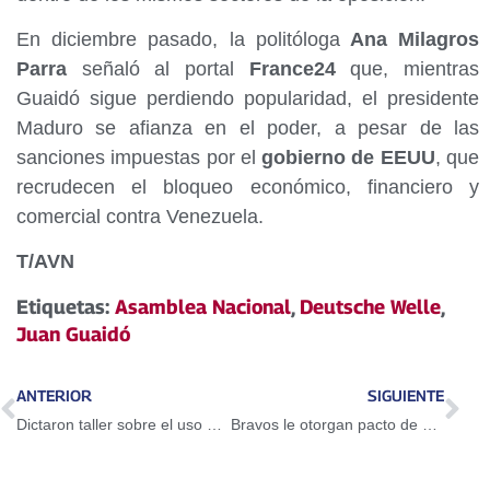
En diciembre pasado, la politóloga
Ana Milagros
Parra
señaló al portal
France24
que, mientras
Guaidó sigue perdiendo popularidad, el presidente
Maduro se afianza en el poder, a pesar de las
sanciones impuestas por el
gobierno de EEUU
, que
recrudecen el bloqueo económico, financiero y
comercial contra Venezuela.
T/AVN
Etiquetas:
Asamblea Nacional
,
Deutsche Welle
,
Juan Guaidó
ANTERIOR
SIGUIENTE
Dictaron taller sobre el uso del Petro en Guarenas
Bravos le otorgan pacto de un año a Adeiny Hechavarría