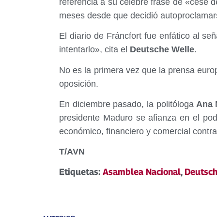
referencia a su celebre frase de «cese d
meses desde que decidió autoproclamar
El diario de Fráncfort fue enfático al se
intentarlo», cita el
Deutsche Welle
.
No es la primera vez que la prensa euro
oposición.
En diciembre pasado, la politóloga
Ana M
presidente Maduro se afianza en el pod
económico, financiero y comercial contr
T/AVN
Etiquetas:
Asamblea Nacional
,
Deutsch