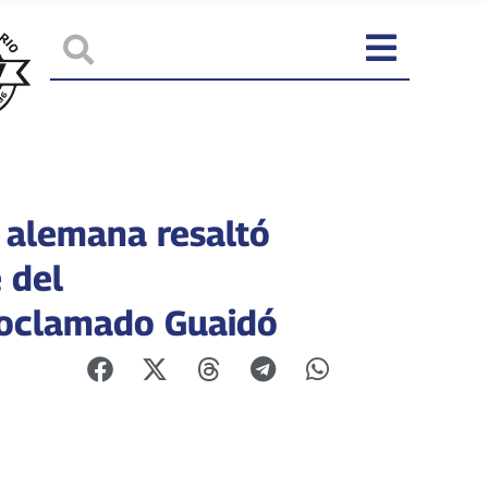
 alemana resaltó
 del
oclamado Guaidó