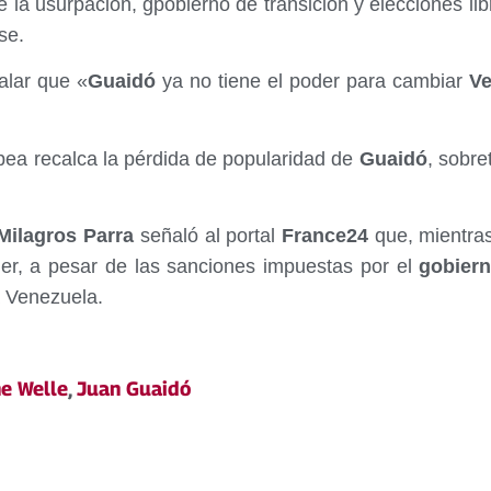
e la usurpación, gpobierno de transición y elecciones l
se.
ñalar que «
Guaidó
ya no tiene el poder para cambiar
Ve
pea recalca la pérdida de popularidad de
Guaidó
, sobre
ilagros Parra
señaló al portal
France24
que, mientras
er, a pesar de las sanciones impuestas por el
gobier
a Venezuela.
e Welle
,
Juan Guaidó