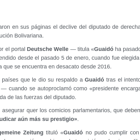
aron en sus páginas el declive del diputado de derec
lución Bolivariana.
r el portal
Deutsche Welle
— titula «
Guaidó
ha pasado 
endido desde el pasado 5 de enero, cuando fue elegida 
ia que se encuentra en desacato desde 2016.
 países que le dio su respaldo a
Guaidó
tras el intent
o — cuando se autoproclamó como «presidente encarg
da de las fuerzas del diputado.
l asegurar quer los comicios parlamentarios, que debe
udicar aún más su prestigio»
.
gemeine Zeitung
tituló «
Guaidó
no pudo cumplir con