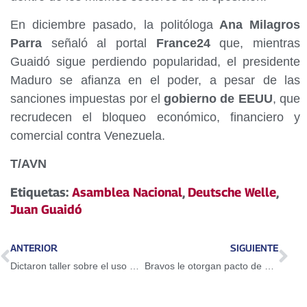
En diciembre pasado, la politóloga
Ana Milagros
Parra
señaló al portal
France24
que, mientras
Guaidó sigue perdiendo popularidad, el presidente
Maduro se afianza en el poder, a pesar de las
sanciones impuestas por el
gobierno de EEUU
, que
recrudecen el bloqueo económico, financiero y
comercial contra Venezuela.
T/AVN
Etiquetas:
Asamblea Nacional
,
Deutsche Welle
,
Juan Guaidó
ANTERIOR
SIGUIENTE
Dictaron taller sobre el uso del Petro en Guarenas
Bravos le otorgan pacto de un año a Adeiny Hechavarría