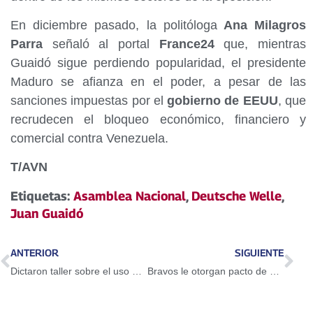
En diciembre pasado, la politóloga
Ana Milagros
Parra
señaló al portal
France24
que, mientras
Guaidó sigue perdiendo popularidad, el presidente
Maduro se afianza en el poder, a pesar de las
sanciones impuestas por el
gobierno de EEUU
, que
recrudecen el bloqueo económico, financiero y
comercial contra Venezuela.
T/AVN
Etiquetas:
Asamblea Nacional
,
Deutsche Welle
,
Juan Guaidó
ANTERIOR
SIGUIENTE
Dictaron taller sobre el uso del Petro en Guarenas
Bravos le otorgan pacto de un año a Adeiny Hechavarría