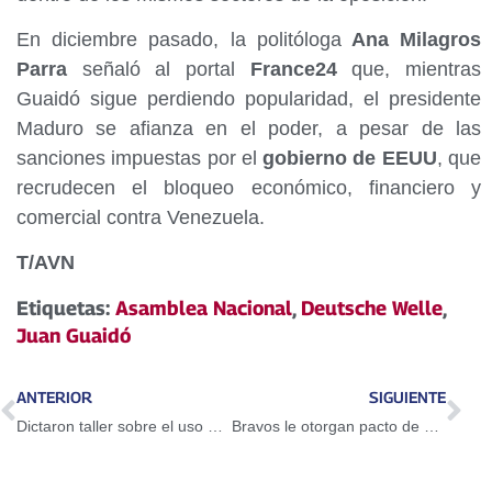
En diciembre pasado, la politóloga
Ana Milagros
Parra
señaló al portal
France24
que, mientras
Guaidó sigue perdiendo popularidad, el presidente
Maduro se afianza en el poder, a pesar de las
sanciones impuestas por el
gobierno de EEUU
, que
recrudecen el bloqueo económico, financiero y
comercial contra Venezuela.
T/AVN
Etiquetas:
Asamblea Nacional
,
Deutsche Welle
,
Juan Guaidó
ANTERIOR
SIGUIENTE
Dictaron taller sobre el uso del Petro en Guarenas
Bravos le otorgan pacto de un año a Adeiny Hechavarría