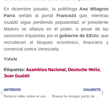
En diciembre pasado, la politóloga
Ana Milagros
Parra
señaló al portal
France24
que, mientras
Guaidó sigue perdiendo popularidad, el presidente
Maduro se afianza en el poder, a pesar de las
sanciones impuestas por el
gobierno de EEUU
, que
recrudecen el bloqueo económico, financiero y
comercial contra Venezuela.
T/AVN
Etiquetas:
Asamblea Nacional
,
Deutsche Welle
,
Juan Guaidó
ANTERIOR
SIGUIENTE
Dictaron taller sobre el uso del Petro en Guarenas
Bravos le otorgan pacto de un año a Adeiny Hechavarría