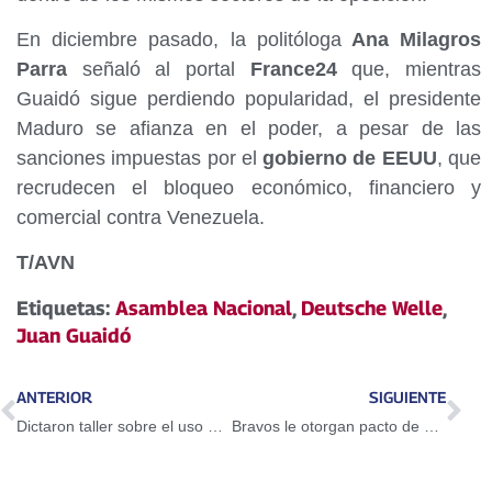
En diciembre pasado, la politóloga
Ana Milagros
Parra
señaló al portal
France24
que, mientras
Guaidó sigue perdiendo popularidad, el presidente
Maduro se afianza en el poder, a pesar de las
sanciones impuestas por el
gobierno de EEUU
, que
recrudecen el bloqueo económico, financiero y
comercial contra Venezuela.
T/AVN
Etiquetas:
Asamblea Nacional
,
Deutsche Welle
,
Juan Guaidó
ANTERIOR
SIGUIENTE
Dictaron taller sobre el uso del Petro en Guarenas
Bravos le otorgan pacto de un año a Adeiny Hechavarría