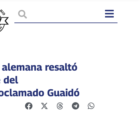
 alemana resaltó
 del
oclamado Guaidó