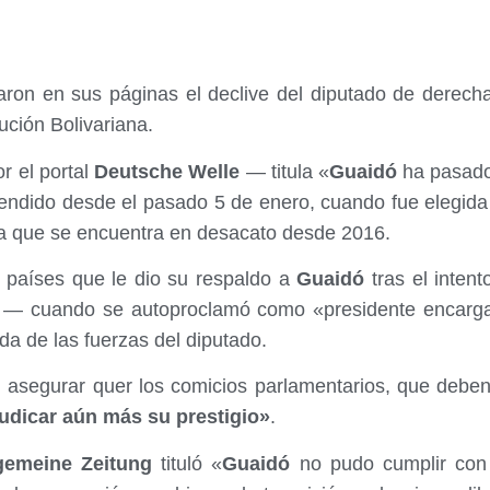
aron en sus páginas el declive del diputado de derec
lución Bolivariana.
r el portal
Deutsche Welle
— titula «
Guaidó
ha pasado 
endido desde el pasado 5 de enero, cuando fue elegida 
ia que se encuentra en desacato desde 2016.
 países que le dio su respaldo a
Guaidó
tras el intent
o — cuando se autoproclamó como «presidente encarg
da de las fuerzas del diputado.
l asegurar quer los comicios parlamentarios, que debe
udicar aún más su prestigio»
.
gemeine Zeitung
tituló «
Guaidó
no pudo cumplir con