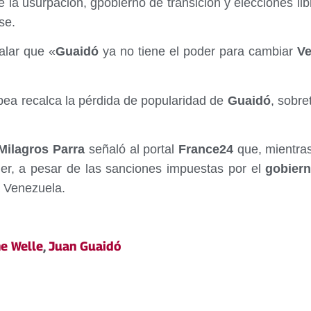
e la usurpación, gpobierno de transición y elecciones l
se.
ñalar que «
Guaidó
ya no tiene el poder para cambiar
Ve
pea recalca la pérdida de popularidad de
Guaidó
, sobre
ilagros Parra
señaló al portal
France24
que, mientras
er, a pesar de las sanciones impuestas por el
gobier
a Venezuela.
e Welle
,
Juan Guaidó