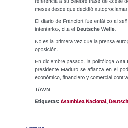
referencia a su celebre frase de «cese d
meses desde que decidió autoproclamar
El diario de Fráncfort fue enfático al se
intentarlo», cita el
Deutsche Welle
.
No es la primera vez que la prensa euro
oposición.
En diciembre pasado, la politóloga
Ana M
presidente Maduro se afianza en el pod
económico, financiero y comercial contr
T/AVN
Etiquetas:
Asamblea Nacional
,
Deutsch