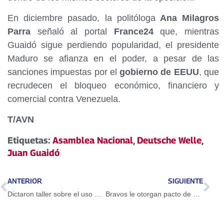
En diciembre pasado, la politóloga
Ana Milagros
Parra
señaló al portal
France24
que, mientras
Guaidó sigue perdiendo popularidad, el presidente
Maduro se afianza en el poder, a pesar de las
sanciones impuestas por el
gobierno de EEUU
, que
recrudecen el bloqueo económico, financiero y
comercial contra Venezuela.
T/AVN
Etiquetas:
Asamblea Nacional
,
Deutsche Welle
,
Juan Guaidó
ANTERIOR
SIGUIENTE
Dictaron taller sobre el uso del Petro en Guarenas
Bravos le otorgan pacto de un año a Adeiny Hechavarría