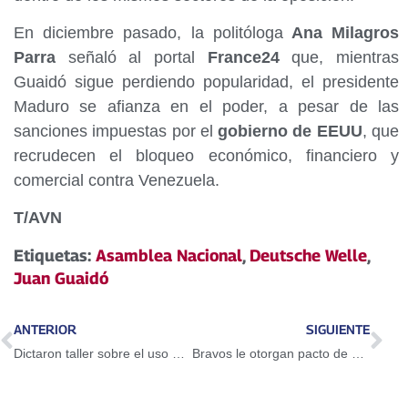
En diciembre pasado, la politóloga
Ana Milagros
Parra
señaló al portal
France24
que, mientras
Guaidó sigue perdiendo popularidad, el presidente
Maduro se afianza en el poder, a pesar de las
sanciones impuestas por el
gobierno de EEUU
, que
recrudecen el bloqueo económico, financiero y
comercial contra Venezuela.
T/AVN
Etiquetas:
Asamblea Nacional
,
Deutsche Welle
,
Juan Guaidó
ANTERIOR
SIGUIENTE
Dictaron taller sobre el uso del Petro en Guarenas
Bravos le otorgan pacto de un año a Adeiny Hechavarría