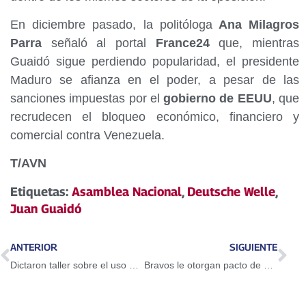
En diciembre pasado, la politóloga
Ana Milagros
Parra
señaló al portal
France24
que, mientras
Guaidó sigue perdiendo popularidad, el presidente
Maduro se afianza en el poder, a pesar de las
sanciones impuestas por el
gobierno de EEUU
, que
recrudecen el bloqueo económico, financiero y
comercial contra Venezuela.
T/AVN
Etiquetas:
Asamblea Nacional
,
Deutsche Welle
,
Juan Guaidó
ANTERIOR
SIGUIENTE
Dictaron taller sobre el uso del Petro en Guarenas
Bravos le otorgan pacto de un año a Adeiny Hechavarría