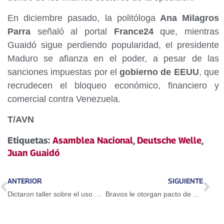
En diciembre pasado, la politóloga
Ana Milagros
Parra
señaló al portal
France24
que, mientras
Guaidó sigue perdiendo popularidad, el presidente
Maduro se afianza en el poder, a pesar de las
sanciones impuestas por el
gobierno de EEUU
, que
recrudecen el bloqueo económico, financiero y
comercial contra Venezuela.
T/AVN
Etiquetas:
Asamblea Nacional
,
Deutsche Welle
,
Juan Guaidó
ANTERIOR
SIGUIENTE
Dictaron taller sobre el uso del Petro en Guarenas
Bravos le otorgan pacto de un año a Adeiny Hechavarría