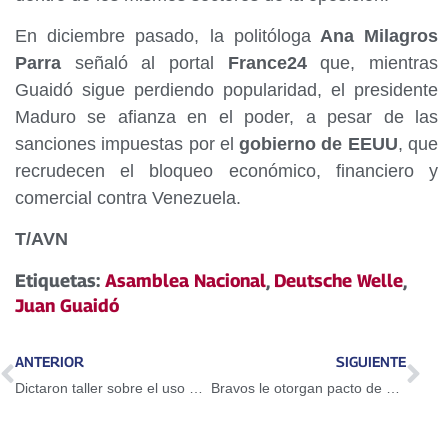
En diciembre pasado, la politóloga
Ana Milagros
Parra
señaló al portal
France24
que, mientras
Guaidó sigue perdiendo popularidad, el presidente
Maduro se afianza en el poder, a pesar de las
sanciones impuestas por el
gobierno de EEUU
, que
recrudecen el bloqueo económico, financiero y
comercial contra Venezuela.
T/AVN
Etiquetas:
Asamblea Nacional
,
Deutsche Welle
,
Juan Guaidó
ANTERIOR
SIGUIENTE
Dictaron taller sobre el uso del Petro en Guarenas
Bravos le otorgan pacto de un año a Adeiny Hechavarría