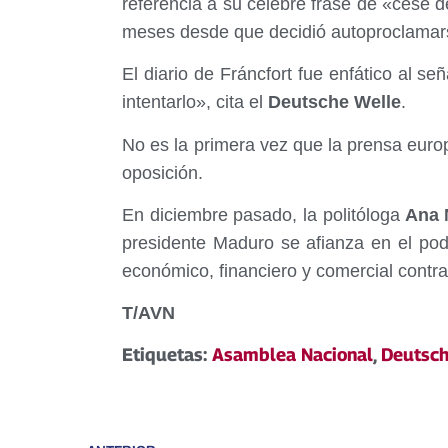
referencia a su celebre frase de «cese d
meses desde que decidió autoproclamar
El diario de Fráncfort fue enfático al se
intentarlo», cita el
Deutsche Welle
.
No es la primera vez que la prensa euro
oposición.
En diciembre pasado, la politóloga
Ana M
presidente Maduro se afianza en el pod
económico, financiero y comercial contr
T/AVN
Etiquetas:
Asamblea Nacional
,
Deutsch