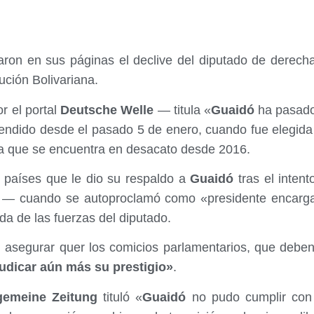
aron en sus páginas el declive del diputado de derec
lución Bolivariana.
r el portal
Deutsche Welle
— titula «
Guaidó
ha pasado 
endido desde el pasado 5 de enero, cuando fue elegida 
ia que se encuentra en desacato desde 2016.
 países que le dio su respaldo a
Guaidó
tras el intent
o — cuando se autoproclamó como «presidente encarg
da de las fuerzas del diputado.
l asegurar quer los comicios parlamentarios, que debe
udicar aún más su prestigio»
.
gemeine Zeitung
tituló «
Guaidó
no pudo cumplir con