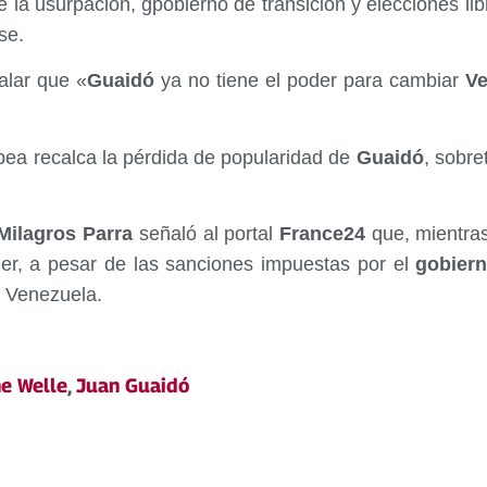
e la usurpación, gpobierno de transición y elecciones l
se.
ñalar que «
Guaidó
ya no tiene el poder para cambiar
Ve
pea recalca la pérdida de popularidad de
Guaidó
, sobre
ilagros Parra
señaló al portal
France24
que, mientras
er, a pesar de las sanciones impuestas por el
gobier
a Venezuela.
e Welle
,
Juan Guaidó