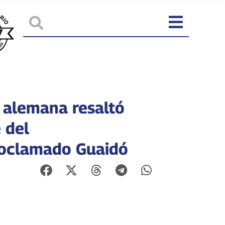
 alemana resaltó
 del
oclamado Guaidó