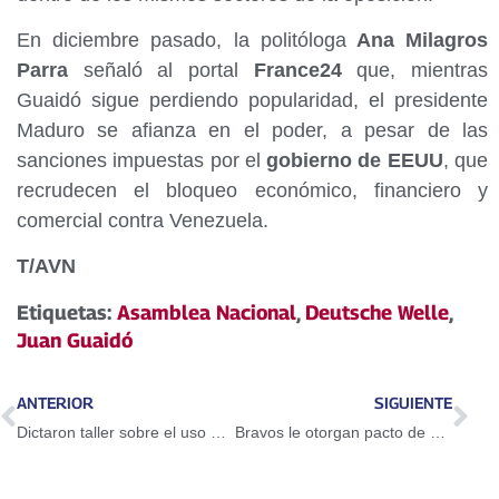
En diciembre pasado, la politóloga
Ana Milagros
Parra
señaló al portal
France24
que, mientras
Guaidó sigue perdiendo popularidad, el presidente
Maduro se afianza en el poder, a pesar de las
sanciones impuestas por el
gobierno de EEUU
, que
recrudecen el bloqueo económico, financiero y
comercial contra Venezuela.
T/AVN
Etiquetas:
Asamblea Nacional
,
Deutsche Welle
,
Juan Guaidó
ANTERIOR
SIGUIENTE
Dictaron taller sobre el uso del Petro en Guarenas
Bravos le otorgan pacto de un año a Adeiny Hechavarría