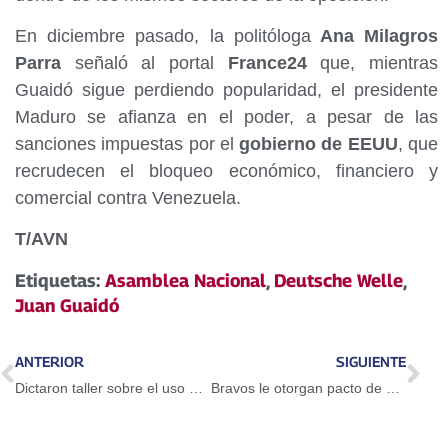
En diciembre pasado, la politóloga
Ana Milagros
Parra
señaló al portal
France24
que, mientras
Guaidó sigue perdiendo popularidad, el presidente
Maduro se afianza en el poder, a pesar de las
sanciones impuestas por el
gobierno de EEUU
, que
recrudecen el bloqueo económico, financiero y
comercial contra Venezuela.
T/AVN
Etiquetas:
Asamblea Nacional
,
Deutsche Welle
,
Juan Guaidó
ANTERIOR
SIGUIENTE
Dictaron taller sobre el uso del Petro en Guarenas
Bravos le otorgan pacto de un año a Adeiny Hechavarría