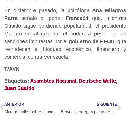
En diciembre pasado, la politóloga
Ana Milagros
Parra
señaló al portal
France24
que, mientras
Guaidó sigue perdiendo popularidad, el presidente
Maduro se afianza en el poder, a pesar de las
sanciones impuestas por el
gobierno de EEUU
, que
recrudecen el bloqueo económico, financiero y
comercial contra Venezuela.
T/AVN
Etiquetas:
Asamblea Nacional
,
Deutsche Welle
,
Juan Guaidó
ANTERIOR
SIGUIENTE
Dictaron taller sobre el uso del Petro en Guarenas
Bravos le otorgan pacto de un año a Adeiny Hechavarría