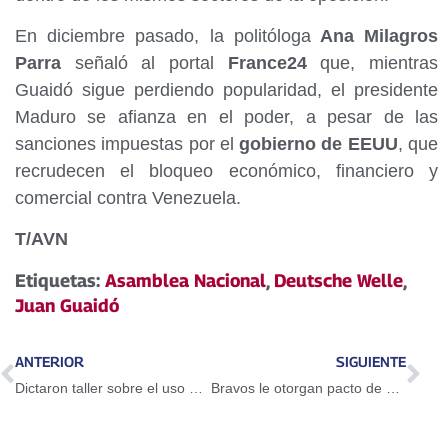
En diciembre pasado, la politóloga
Ana Milagros
Parra
señaló al portal
France24
que, mientras
Guaidó sigue perdiendo popularidad, el presidente
Maduro se afianza en el poder, a pesar de las
sanciones impuestas por el
gobierno de EEUU
, que
recrudecen el bloqueo económico, financiero y
comercial contra Venezuela.
T/AVN
Etiquetas:
Asamblea Nacional
,
Deutsche Welle
,
Juan Guaidó
ANTERIOR
SIGUIENTE
Dictaron taller sobre el uso del Petro en Guarenas
Bravos le otorgan pacto de un año a Adeiny Hechavarría