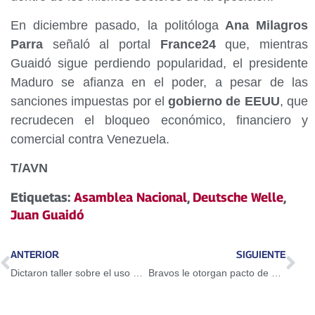
En diciembre pasado, la politóloga
Ana Milagros
Parra
señaló al portal
France24
que, mientras
Guaidó sigue perdiendo popularidad, el presidente
Maduro se afianza en el poder, a pesar de las
sanciones impuestas por el
gobierno de EEUU
, que
recrudecen el bloqueo económico, financiero y
comercial contra Venezuela.
T/AVN
Etiquetas:
Asamblea Nacional
,
Deutsche Welle
,
Juan Guaidó
ANTERIOR
SIGUIENTE
Dictaron taller sobre el uso del Petro en Guarenas
Bravos le otorgan pacto de un año a Adeiny Hechavarría