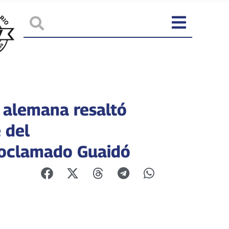
 alemana resaltó
 del
oclamado Guaidó