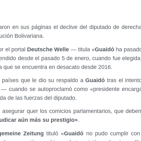
aron en sus páginas el declive del diputado de derec
lución Bolivariana.
r el portal
Deutsche Welle
— titula «
Guaidó
ha pasado 
endido desde el pasado 5 de enero, cuando fue elegida 
ia que se encuentra en desacato desde 2016.
 países que le dio su respaldo a
Guaidó
tras el intent
o — cuando se autoproclamó como «presidente encarg
da de las fuerzas del diputado.
l asegurar quer los comicios parlamentarios, que debe
udicar aún más su prestigio»
.
gemeine Zeitung
tituló «
Guaidó
no pudo cumplir con