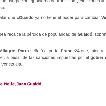
e la usurpación, gpobierno de transición y elecciones l
se.
ñalar que «
Guaidó
ya no tiene el poder para cambiar
Ve
pea recalca la pérdida de popularidad de
Guaidó
, sobre
ilagros Parra
señaló al portal
France24
que, mientras
er, a pesar de las sanciones impuestas por el
gobier
a Venezuela.
e Welle
,
Juan Guaidó