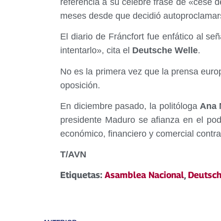
referencia a su celebre frase de «cese d
meses desde que decidió autoproclamar
El diario de Fráncfort fue enfático al se
intentarlo», cita el
Deutsche Welle
.
No es la primera vez que la prensa euro
oposición.
En diciembre pasado, la politóloga
Ana M
presidente Maduro se afianza en el pod
económico, financiero y comercial contr
T/AVN
Etiquetas:
Asamblea Nacional
,
Deutsch