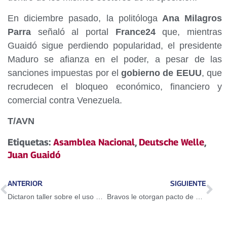
En diciembre pasado, la politóloga
Ana Milagros
Parra
señaló al portal
France24
que, mientras
Guaidó sigue perdiendo popularidad, el presidente
Maduro se afianza en el poder, a pesar de las
sanciones impuestas por el
gobierno de EEUU
, que
recrudecen el bloqueo económico, financiero y
comercial contra Venezuela.
T/AVN
Etiquetas:
Asamblea Nacional
,
Deutsche Welle
,
Juan Guaidó
ANTERIOR
SIGUIENTE
Dictaron taller sobre el uso del Petro en Guarenas
Bravos le otorgan pacto de un año a Adeiny Hechavarría