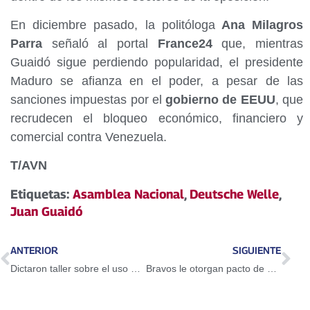
En diciembre pasado, la politóloga
Ana Milagros
Parra
señaló al portal
France24
que, mientras
Guaidó sigue perdiendo popularidad, el presidente
Maduro se afianza en el poder, a pesar de las
sanciones impuestas por el
gobierno de EEUU
, que
recrudecen el bloqueo económico, financiero y
comercial contra Venezuela.
T/AVN
Etiquetas:
Asamblea Nacional
,
Deutsche Welle
,
Juan Guaidó
ANTERIOR
SIGUIENTE
Dictaron taller sobre el uso del Petro en Guarenas
Bravos le otorgan pacto de un año a Adeiny Hechavarría