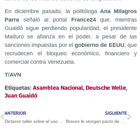
En diciembre pasado, la politóloga
Ana Milagros
Parra
señaló al portal
France24
que, mientras
Guaidó sigue perdiendo popularidad, el presidente
Maduro se afianza en el poder, a pesar de las
sanciones impuestas por el
gobierno de EEUU
, que
recrudecen el bloqueo económico, financiero y
comercial contra Venezuela.
T/AVN
Etiquetas:
Asamblea Nacional
,
Deutsche Welle
,
Juan Guaidó
ANTERIOR
SIGUIENTE
Dictaron taller sobre el uso del Petro en Guarenas
Bravos le otorgan pacto de un año a Adeiny Hechavarría