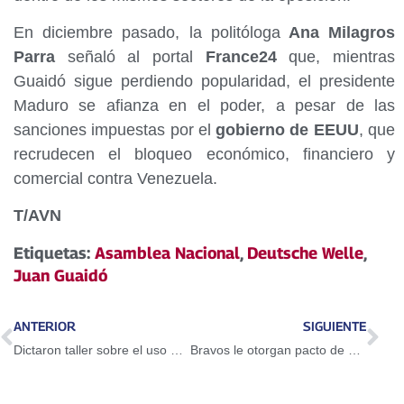
En diciembre pasado, la politóloga
Ana Milagros
Parra
señaló al portal
France24
que, mientras
Guaidó sigue perdiendo popularidad, el presidente
Maduro se afianza en el poder, a pesar de las
sanciones impuestas por el
gobierno de EEUU
, que
recrudecen el bloqueo económico, financiero y
comercial contra Venezuela.
T/AVN
Etiquetas:
Asamblea Nacional
,
Deutsche Welle
,
Juan Guaidó
ANTERIOR
SIGUIENTE
Dictaron taller sobre el uso del Petro en Guarenas
Bravos le otorgan pacto de un año a Adeiny Hechavarría