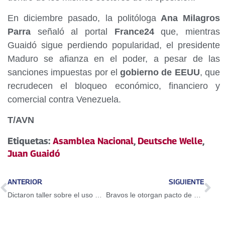
En diciembre pasado, la politóloga
Ana Milagros
Parra
señaló al portal
France24
que, mientras
Guaidó sigue perdiendo popularidad, el presidente
Maduro se afianza en el poder, a pesar de las
sanciones impuestas por el
gobierno de EEUU
, que
recrudecen el bloqueo económico, financiero y
comercial contra Venezuela.
T/AVN
Etiquetas:
Asamblea Nacional
,
Deutsche Welle
,
Juan Guaidó
ANTERIOR
SIGUIENTE
Dictaron taller sobre el uso del Petro en Guarenas
Bravos le otorgan pacto de un año a Adeiny Hechavarría