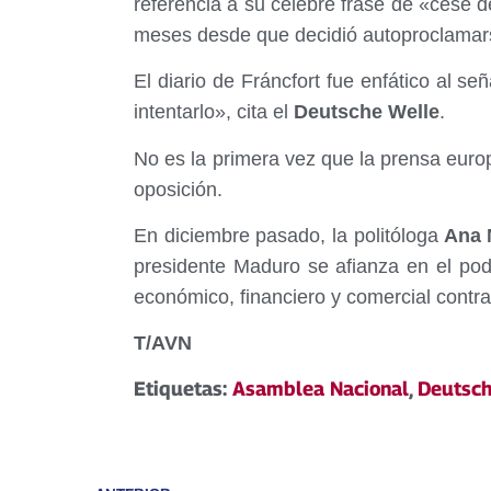
referencia a su celebre frase de «cese d
meses desde que decidió autoproclamar
El diario de Fráncfort fue enfático al se
intentarlo», cita el
Deutsche Welle
.
No es la primera vez que la prensa euro
oposición.
En diciembre pasado, la politóloga
Ana M
presidente Maduro se afianza en el pod
económico, financiero y comercial contr
T/AVN
Etiquetas:
Asamblea Nacional
,
Deutsch