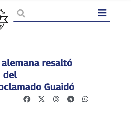
 alemana resaltó
 del
oclamado Guaidó