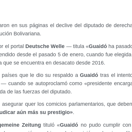
aron en sus páginas el declive del diputado de derec
lución Bolivariana.
r el portal
Deutsche Welle
— titula «
Guaidó
ha pasado 
endido desde el pasado 5 de enero, cuando fue elegida 
ia que se encuentra en desacato desde 2016.
 países que le dio su respaldo a
Guaidó
tras el intent
o — cuando se autoproclamó como «presidente encarg
da de las fuerzas del diputado.
l asegurar quer los comicios parlamentarios, que debe
udicar aún más su prestigio»
.
gemeine Zeitung
tituló «
Guaidó
no pudo cumplir con