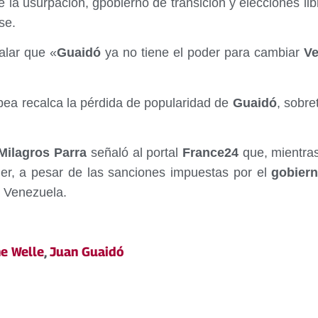
e la usurpación, gpobierno de transición y elecciones l
se.
ñalar que «
Guaidó
ya no tiene el poder para cambiar
Ve
pea recalca la pérdida de popularidad de
Guaidó
, sobre
ilagros Parra
señaló al portal
France24
que, mientras
er, a pesar de las sanciones impuestas por el
gobier
a Venezuela.
e Welle
,
Juan Guaidó