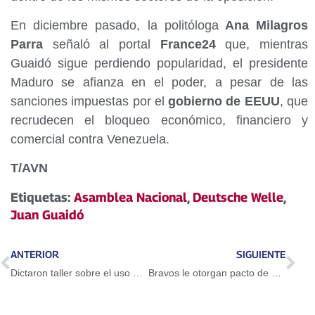
En diciembre pasado, la politóloga
Ana Milagros
Parra
señaló al portal
France24
que, mientras
Guaidó sigue perdiendo popularidad, el presidente
Maduro se afianza en el poder, a pesar de las
sanciones impuestas por el
gobierno de EEUU
, que
recrudecen el bloqueo económico, financiero y
comercial contra Venezuela.
T/AVN
Etiquetas:
Asamblea Nacional
,
Deutsche Welle
,
Juan Guaidó
ANTERIOR
SIGUIENTE
Dictaron taller sobre el uso del Petro en Guarenas
Bravos le otorgan pacto de un año a Adeiny Hechavarría