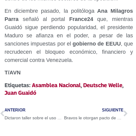
En diciembre pasado, la politóloga
Ana Milagros
Parra
señaló al portal
France24
que, mientras
Guaidó sigue perdiendo popularidad, el presidente
Maduro se afianza en el poder, a pesar de las
sanciones impuestas por el
gobierno de EEUU
, que
recrudecen el bloqueo económico, financiero y
comercial contra Venezuela.
T/AVN
Etiquetas:
Asamblea Nacional
,
Deutsche Welle
,
Juan Guaidó
ANTERIOR
SIGUIENTE
Dictaron taller sobre el uso del Petro en Guarenas
Bravos le otorgan pacto de un año a Adeiny Hechavarría