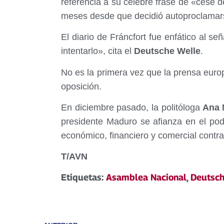
referencia a su celebre frase de «cese d
meses desde que decidió autoproclamar
El diario de Fráncfort fue enfático al se
intentarlo», cita el
Deutsche Welle
.
No es la primera vez que la prensa euro
oposición.
En diciembre pasado, la politóloga
Ana M
presidente Maduro se afianza en el pod
económico, financiero y comercial contr
T/AVN
Etiquetas:
Asamblea Nacional
,
Deutsch