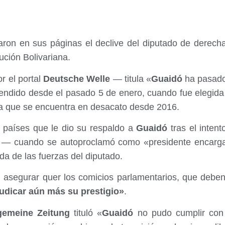
aron en sus páginas el declive del diputado de derec
lución Bolivariana.
r el portal
Deutsche Welle
— titula «
Guaidó
ha pasado 
endido desde el pasado 5 de enero, cuando fue elegida 
ia que se encuentra en desacato desde 2016.
 países que le dio su respaldo a
Guaidó
tras el intent
o — cuando se autoproclamó como «presidente encarg
da de las fuerzas del diputado.
l asegurar quer los comicios parlamentarios, que debe
udicar aún más su prestigio»
.
gemeine Zeitung
tituló «
Guaidó
no pudo cumplir con