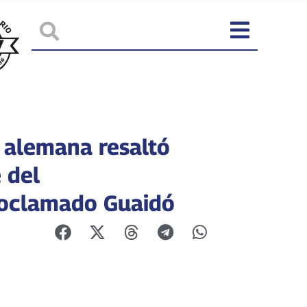
 alemana resaltó
 del
oclamado Guaidó