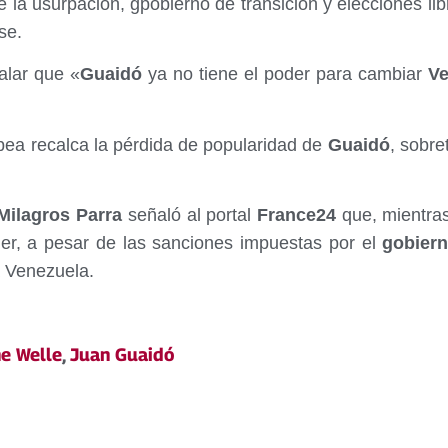
e la usurpación, gpobierno de transición y elecciones l
se.
ñalar que «
Guaidó
ya no tiene el poder para cambiar
Ve
pea recalca la pérdida de popularidad de
Guaidó
, sobre
ilagros Parra
señaló al portal
France24
que, mientras
er, a pesar de las sanciones impuestas por el
gobier
a Venezuela.
e Welle
,
Juan Guaidó